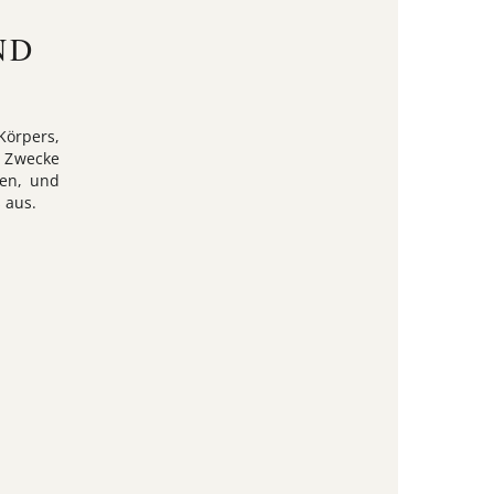
ND
Körpers,
e Zwecke
ten, und
 aus.