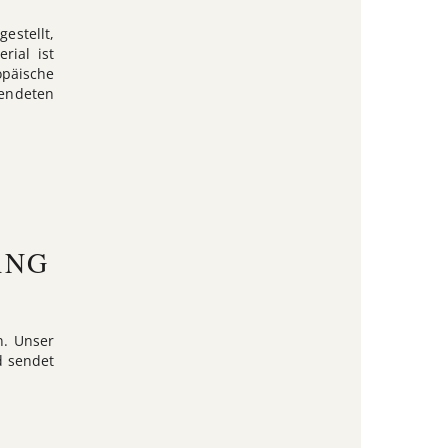
estellt,
rial ist
päische
wendeten
ANG
n. Unser
d sendet