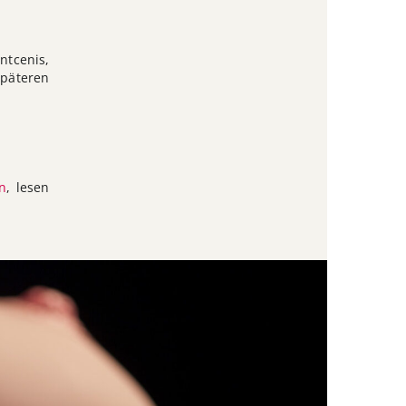
ntcenis,
päteren
n
, lesen