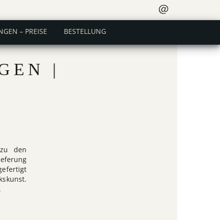
＠
NGEN – PREISE
BESTELLUNG
GEN |
 zu den
ieferung
efertigt
kskunst.
.