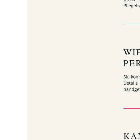
Pflegeb
WI
PE
Sie kön
Detail
handgef
KA