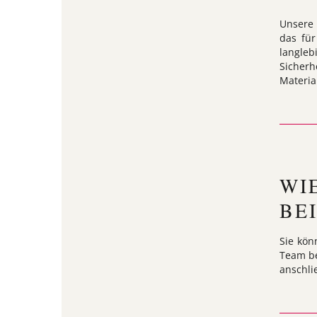
Unsere 
das für
langle
Sicherh
Materia
WI
BE
Sie kön
Team be
anschli