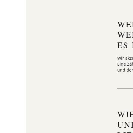
WE
WE
ES
Wir akz
Eine Za
und der
WI
UN