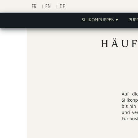
FR
EN
DE
SILIKONPUPPEN ▾
PUP
HÄUF
Auf di
Silikon
bis hin
und ver
Für aus