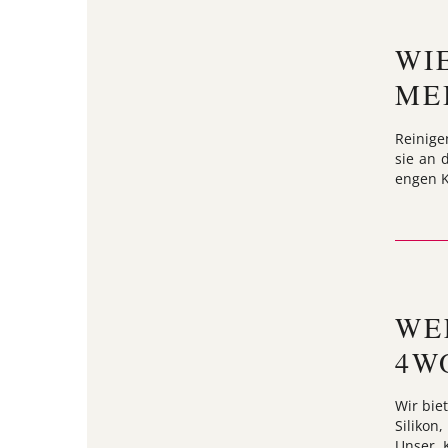
WI
ME
Reinige
sie an 
engen K
WE
4W
Wir bie
Silikon
Unser K