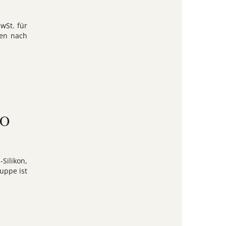
wSt. für
den nach
SO
-Silikon,
uppe ist