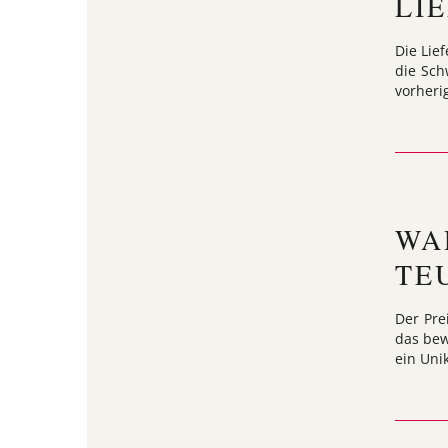
LI
Die Lie
die Sch
vorheri
WA
TE
Der Pre
das bew
ein Unik