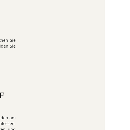
?
knen Sie
iden Sie
F
häden am
hlossen.
uren und