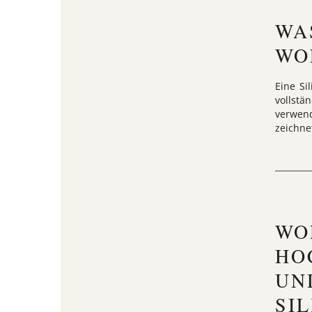
WA
WO
Eine Si
vollstä
verwend
zeichne
WO
HO
UN
SI