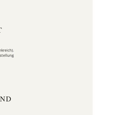
T
kreich).
stellung
AND