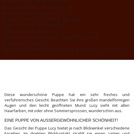
Hautfarbe: Middle skin
Brustwarzen: Hellbraun
Areola: Mittelgros
Nägel: Rund, French Farbe
Option Gelenk Hände
Option Soft Face
Option Zehennägel, French Farbe
Perücke: HQ6
Option Sommersprossen gesicht + Körper
Diese wunderschöne Puppe hat ein sehr freches und
verführerisches Gesicht. Beachten Sie ihre großen mandelförmigen
Augen und den leicht geöffneten Mund. Lucy sieht mit allen
Haarfarben, mit oder ohne Sommersprossen, wunderschön aus.
EINE PUPPE VON AUSSERGEWÖHNLICHER SCHÖNHEIT!
Das Gesicht der Puppe Lucy bietet je nach Blickwinkel verschiedene
Facetten. Im direkten Blickkontakt strahlt sie einen zarten und