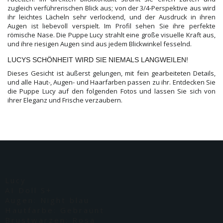
zugleich verführerischen Blick aus; von der 3/4-Perspektive aus wird
ihr leichtes Lächeln sehr verlockend, und der Ausdruck in ihren
Augen ist liebevoll verspielt. Im Profil sehen Sie ihre perfekte
römische Nase. Die Puppe Lucy strahlt eine große visuelle Kraft aus,
und ihre riesigen Augen sind aus jedem Blickwinkel fesselnd.
LUCYS SCHÖNHEIT WIRD SIE NIEMALS LANGWEILEN!
Dieses Gesicht ist äußerst gelungen, mit fein gearbeiteten Details,
und alle Haut-, Augen- und Haarfarben passen zu ihr. Entdecken Sie
die Puppe Lucy auf den folgenden Fotos und lassen Sie sich von
ihrer Eleganz und Frische verzaubern.
Lucy
AI Doll S+
Augen: Night blau
Hautfarbe: Gebraünt
Brustwarzen: Rosa