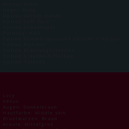
Areola: Klein
Nägel: Rund
Option Gelenk Hände
Option Soft Face
Option Zehennägel
Perücke: HQ2
Option Sommersprossen Gesicht + Körper
Option Nail Art
Option Bräunungsstreifen
Option Schönheitsflecken
Option Tattoos
Lucy
Vénus
Augen: Dunkelbraun
Hautfarbe: Middle skin
Brustwarzen: Braun
Areola: Mittelgros