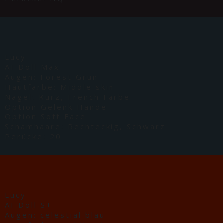
Lucy
AI Doll Max
Augen: Forest Grün
Hautfarbe: Middle skin
Nägel: Kurz, French Farbe
Option Gelenk Hände
Option Soft Face
Schamhaare: Rechteckig, Schwarz
Perücke: 20
Lucy
AI Doll S+
Augen: celestial blau