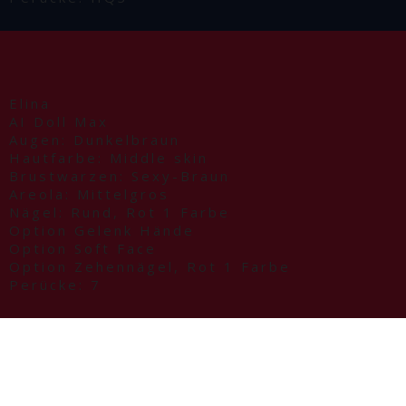
Elina
AI Doll Max
Augen: Dunkelbraun
Hautfarbe: Middle skin
Brustwarzen: Sexy-Braun
Areola: Mittelgros
Nägel: Rund, Rot 1 Farbe
Option Gelenk Hände
Option Soft Face
Option Zehennägel, Rot 1 Farbe
Perücke: 7