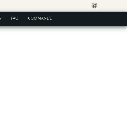
＠
S
FAQ
COMMANDE