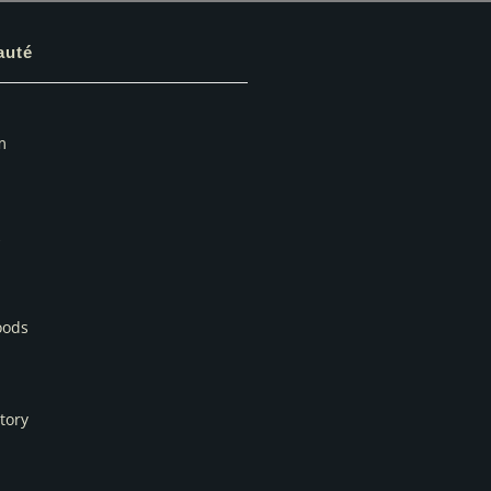
uté
m
oods
tory