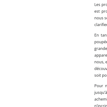
Les pro
est pr
nous s
clarifi
En tan
poupée
grande
appare
nous, 
découvr
soit po
Pour n
jusqu’
achemi
n’incr