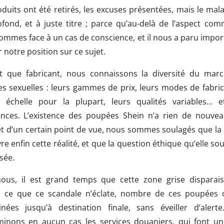
duits ont été retirés, les excuses présentées, mais le malai
ofond, et à juste titre ; parce qu’au-delà de l’aspect comm
ommes face à un cas de conscience, et il nous a paru impor
er notre position sur ce sujet.
t que fabricant, nous connaissons la diversité du mar
s sexuelles : leurs gammes de prix, leurs modes de fabric
 échelle pour la plupart, leurs qualités variables… e
nces. L’existence des poupées Shein n’a rien de nouve
et d’un certain point de vue, nous sommes soulagés que la 
e enfin cette réalité, et que la question éthique qu’elle sou
sée.
ous, il est grand temps que cette zone grise disparais
à ce que ce scandale n’éclate, nombre de ces poupées 
nées jusqu’à destination finale, sans éveiller d’alert
iminons en aucun cas les services douaniers, qui font un 