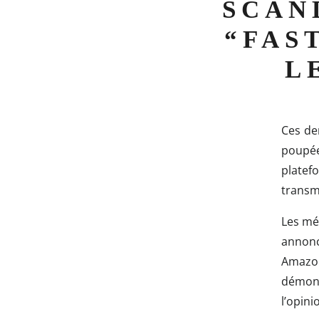
SCAN
“FAS
L
Ces de
poupée
plate
transme
Les méd
annonc
Amazon
démont
l’opini