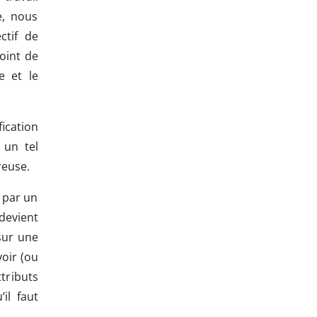
e, nous
ctif de
oint de
e et le
fication
 un tel
reuse.
 par un
devient
 sur une
voir (ou
tributs
il faut