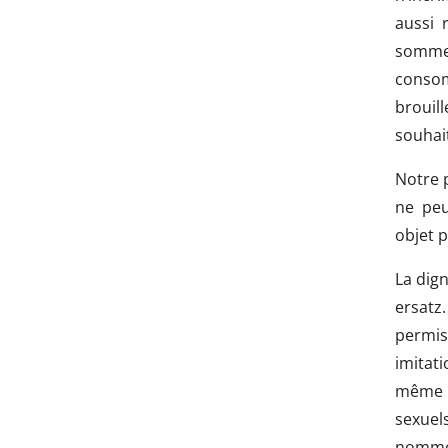
aussi 
sommes
consom
brouil
souhai
Notre p
ne peu
objet p
La dig
ersatz
permis.
imitati
même d
sexuel
nommer