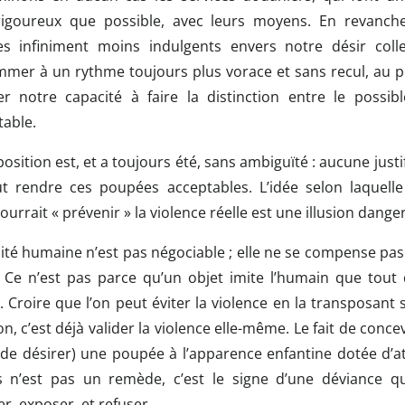
rigoureux que possible, avec leurs moyens. En revanch
 infiniment moins indulgents envers notre désir colle
mer à un rythme toujours plus vorace et sans recul, au p
ler notre capacité à faire la distinction entre le possibl
table.
osition est, et a toujours été, sans ambiguïté : aucune justi
t rendre ces poupées acceptables. L’idée selon laquelle
ourrait « prévenir » la violence réelle est une illusion dange
nité humaine n’est pas négociable ; elle ne se compense pas
. Ce n’est pas parce qu’un objet imite l’humain que tout 
 Croire que l’on peut éviter la violence en la transposant
on, c’est déjà valider la violence elle-même. Le fait de conce
e désirer) une poupée à l’apparence enfantine dotée d’at
s n’est pas un remède, c’est le signe d’une déviance qu’
, exposer, et refuser.