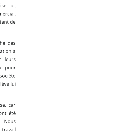
se, lui,
ercial,
tant de
ché des
ation à
t leurs
au pour
société
lève lui
se, car
ont été
e. Nous
travail