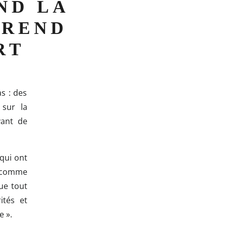
ND LA
PREND
RT
s : des
 sur la
vant de
 qui ont
t comme
ue tout
ités et
e ».