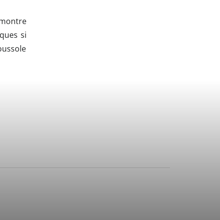
 montre
iques si
oussole