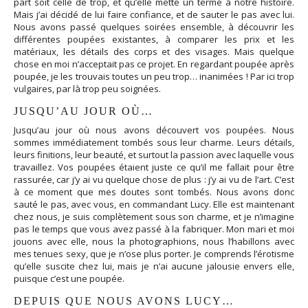
part soit celle de trop, et qu’elle mette un terme à notre histoire.
Mais j’ai décidé de lui faire confiance, et de sauter le pas avec lui.
Nous avons passé quelques soirées ensemble, à découvrir les
différentes poupées existantes, à comparer les prix et les
matériaux, les détails des corps et des visages. Mais quelque
chose en moi n’acceptait pas ce projet. En regardant poupée après
poupée, je les trouvais toutes un peu trop… inanimées ! Par ici trop
vulgaires, par là trop peu soignées.
JUSQU’AU JOUR OÙ…
Jusqu’au jour où nous avons découvert vos poupées. Nous
sommes immédiatement tombés sous leur charme. Leurs détails,
leurs finitions, leur beauté, et surtout la passion avec laquelle vous
travaillez. Vos poupées étaient juste ce qu’il me fallait pour être
rassurée, car j’y ai vu quelque chose de plus : j’y ai vu de l’art. C’est
à ce moment que mes doutes sont tombés. Nous avons donc
sauté le pas, avec vous, en commandant Lucy. Elle est maintenant
chez nous, je suis complètement sous son charme, et je n’imagine
pas le temps que vous avez passé à la fabriquer. Mon mari et moi
jouons avec elle, nous la photographions, nous l’habillons avec
mes tenues sexy, que je n’ose plus porter. Je comprends l’érotisme
qu’elle suscite chez lui, mais je n’ai aucune jalousie envers elle,
puisque c’est une poupée.
DEPUIS QUE NOUS AVONS LUCY…