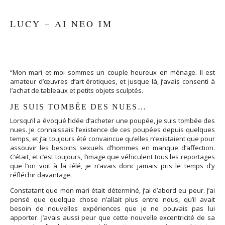
LUCY – AI NEO IM
“Mon mari et moi sommes un couple heureux en ménage. Il est
amateur d’œuvres d’art érotiques, et jusque là, j’avais consenti à
l’achat de tableaux et petits objets sculptés.
JE SUIS TOMBÉE DES NUES…
Lorsqu’il a évoqué l’idée d’acheter une poupée, je suis tombée des
nues. Je connaissais l’existence de ces poupées depuis quelques
temps, et j’ai toujours été convaincue qu’elles n’existaient que pour
assouvir les besoins sexuels d’hommes en manque d’affection.
C’était, et c’est toujours, l’image que véhiculent tous les reportages
que l’on voit à la télé, je n’avais donc jamais pris le temps d’y
réfléchir davantage.
Constatant que mon mari était déterminé, j’ai d’abord eu peur. J’ai
pensé que quelque chose n’allait plus entre nous, qu’il avait
besoin de nouvelles expériences que je ne pouvais pas lui
apporter. J’avais aussi peur que cette nouvelle excentricité de sa