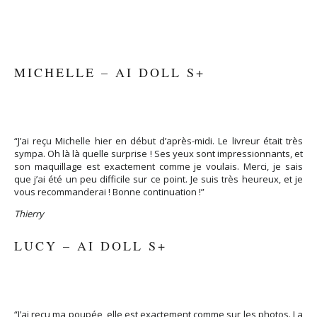
MICHELLE – AI DOLL S+
“J’ai reçu Michelle hier en début d’après-midi. Le livreur était très
sympa. Oh là là quelle surprise ! Ses yeux sont impressionnants, et
son maquillage est exactement comme je voulais. Merci, je sais
que j’ai été un peu difficile sur ce point. Je suis très heureux, et je
vous recommanderai ! Bonne continuation !”
Thierry
LUCY – AI DOLL S+
“J’ai reçu ma poupée, elle est exactement comme sur les photos. La