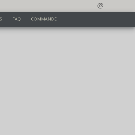
＠
S
FAQ
COMMANDE