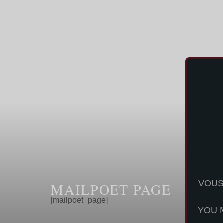
VOUS
MAILPOET PAGE
[mailpoet_page]
YOU 