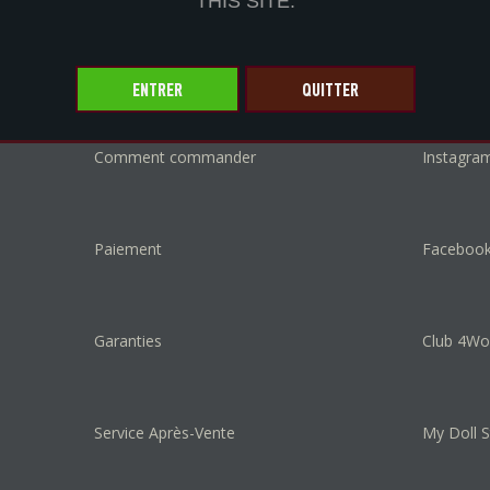
THIS SITE.
Informations
Communa
Comment commander
Instagra
Paiement
Faceboo
Garanties
Club 4W
Service Après-Vente
My Doll S