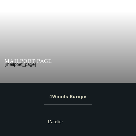
MAILPOET PAGE
[mailpoet_page]
4Woods Europe
L'atelier